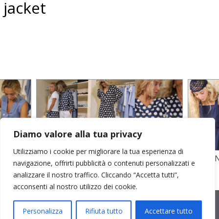
jacket
Diamo valore alla tua privacy
Utilizziamo i cookie per migliorare la tua esperienza di
TO
STAMPA SU CREPE SETA E POPELINE
POPELI
navigazione, offrirti pubblicità o contenuti personalizzati e
COTONE
GARZA D
analizzare il nostro traffico. Cliccando “Accetta tutti”,
acconsenti al nostro utilizzo dei cookie.
2026 © Cristina Bonfanti
| sede operativa: Via Emilia 8, 20881
Bernareggio MB | sede legale: via Duca degli Abruzzi 7/A, 20871
Personalizza
Rifiuta tutto
Accettare tutto
Vimercate MB | r.e.a.: MB-2559099 | C.F / P.IVA IT10810090968 |