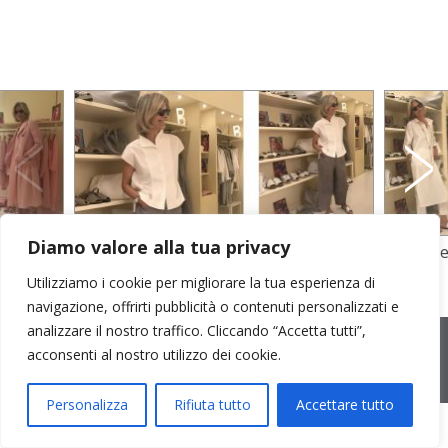
Diamo valore alla tua privacy
o filo
blusa in popeline di cotone e pantaloni
chemisie
in lino
Utilizziamo i cookie per migliorare la tua esperienza di
navigazione, offrirti pubblicità o contenuti personalizzati e
analizzare il nostro traffico. Cliccando “Accetta tutti”,
2026 © Cristina Bonfanti
| sede operativa: Via Emilia 8, 20881
Bernareggio MB | sede legale: via Duca degli Abruzzi 7/A, 20871
acconsenti al nostro utilizzo dei cookie.
Vimercate MB | r.e.a.: MB-2559099 | C.F / P.IVA IT10810090968 |
PEC cristinabonfanti@open.legalmail.it
|
credits
Personalizza
Rifiuta tutto
Accettare tutto