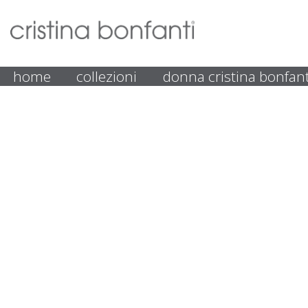
home
collezioni
donna cristina bonfant