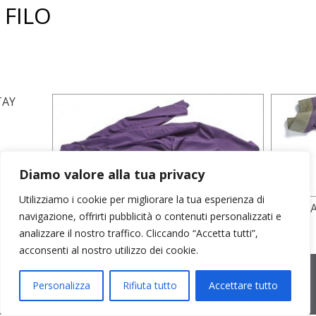
FILO
TAY
Diamo valore alla tua privacy
Utilizziamo i cookie per migliorare la tua esperienza di
AMPIO SPOLVERINO IN HABUTAY
AMPIO A
navigazione, offrirti pubblicità o contenuti personalizzati e
CONTR
analizzare il nostro traffico. Cliccando “Accetta tutti”,
acconsenti al nostro utilizzo dei cookie.
2026 © Cristina Bonfanti
| sede operativa: Via Emilia 8, 20881
Bernareggio MB | sede legale: via Duca degli Abruzzi 7/A, 20871
Personalizza
Rifiuta tutto
Accettare tutto
Vimercate MB | r.e.a.: MB-2559099 | C.F / P.IVA IT10810090968 |
PEC cristinabonfanti@open.legalmail.it
|
credits