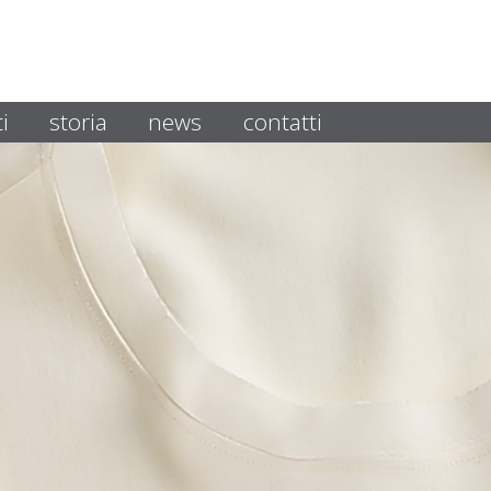
i
storia
news
contatti