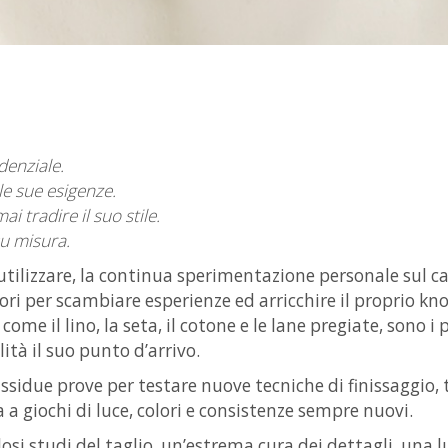
denziale.
e sue esigenze.
i tradire il suo stile.
su misura.
 utilizzare, la continua sperimentazione personale sul ca
tori per scambiare esperienze ed arricchire il proprio kno
ome il lino, la seta, il cotone e le lane pregiate, sono i p
lità il suo punto d’arrivo.
assidue prove per testare nuove tecniche di finissaggio
a a giochi di luce, colori e consistenze sempre nuovi.
osi studi del taglio, un’estrema cura dei dettagli, una 