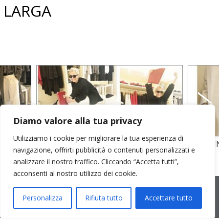
LARGA
Diamo valore alla tua privacy
Utilizziamo i cookie per migliorare la tua esperienza di
OTONE,
GIACCA LANA COTTA E PANTA
ABITO 
navigazione, offrirti pubblicità o contenuti personalizzati e
FUSTAGNO COTONO
analizzare il nostro traffico. Cliccando “Accetta tutti”,
acconsenti al nostro utilizzo dei cookie.
2026 © Cristina Bonfanti
| sede operativa: Via Emilia 8, 20881
Bernareggio MB | sede legale: via Duca degli Abruzzi 7/A, 20871
Personalizza
Rifiuta tutto
Accettare tutto
Vimercate MB | r.e.a.: MB-2559099 | C.F / P.IVA IT10810090968 |
PEC cristinabonfanti@open.legalmail.it
|
credits