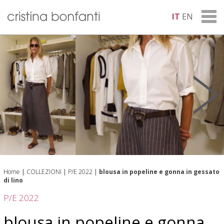
IT
EN
Home
|
COLLEZIONI
|
P/E 2022
|
blousa in popeline e gonna in gessato
di lino
P/E 2022
blousa in popeline e gonna