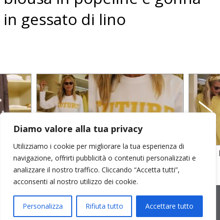
in gessato di lino
Diamo valore alla tua privacy
Utilizziamo i cookie per migliorare la tua esperienza di
felpa in cotone
abito in 
navigazione, offrirti pubblicità o contenuti personalizzati e
analizzare il nostro traffico. Cliccando “Accetta tutti”,
acconsenti al nostro utilizzo dei cookie.
2026 © Cristina Bonfanti
| sede operativa: Via Emilia 8, 20881
Bernareggio MB | sede legale: via Duca degli Abruzzi 7/A, 20871
Personalizza
Rifiuta tutto
Accettare tutto
Vimercate MB | r.e.a.: MB-2559099 | C.F / P.IVA IT10810090968 |