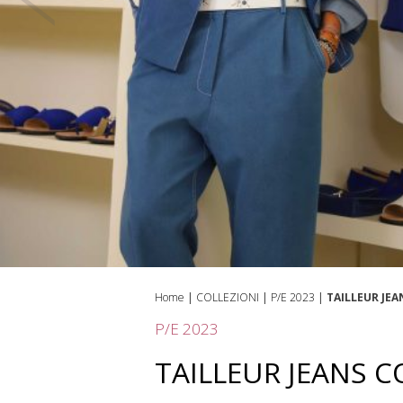
Home
|
COLLEZIONI
|
P/E 2023
|
TAILLEUR JEA
P/E 2023
TAILLEUR JEANS C