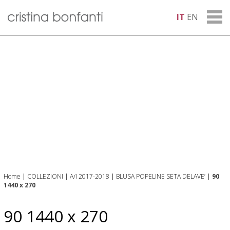
IT
EN
Home
|
COLLEZIONI
|
A/I 2017-2018
|
BLUSA POPELINE SETA DELAVE’
|
90
1440 x 270
90 1440 x 270