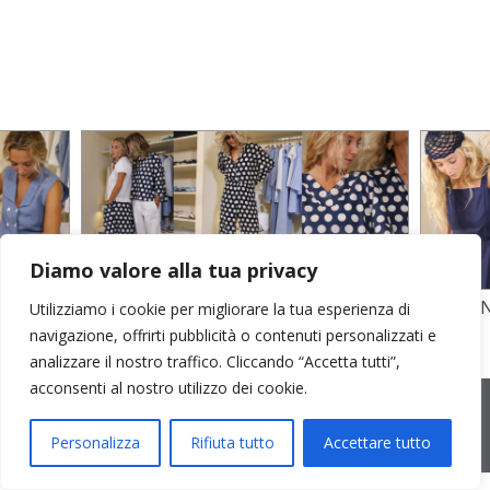
Diamo valore alla tua privacy
TO
STAMPA SU CREPE SETA E POPELINE
POPELI
Utilizziamo i cookie per migliorare la tua esperienza di
COTONE
GARZA D
navigazione, offrirti pubblicità o contenuti personalizzati e
analizzare il nostro traffico. Cliccando “Accetta tutti”,
acconsenti al nostro utilizzo dei cookie.
2026 © Cristina Bonfanti
| sede operativa: Via Emilia 8, 20881
Bernareggio MB | sede legale: via Duca degli Abruzzi 7/A, 20871
Vimercate MB | r.e.a.: MB-2559099 | C.F / P.IVA IT10810090968 |
Personalizza
Rifiuta tutto
Accettare tutto
PEC cristinabonfanti@open.legalmail.it
|
credits