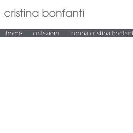
home
collezioni
donna cristina bonfant