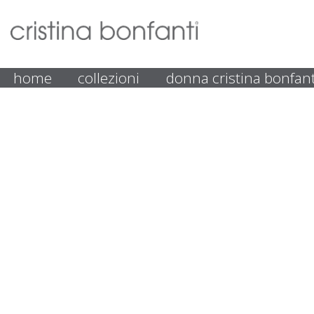
home
collezioni
donna cristina bonfant