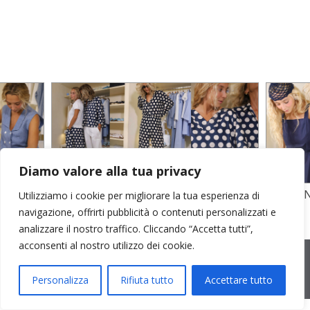
Diamo valore alla tua privacy
TO
STAMPA SU CREPE SETA E POPELINE
POPELI
Utilizziamo i cookie per migliorare la tua esperienza di
COTONE
GARZA D
navigazione, offrirti pubblicità o contenuti personalizzati e
analizzare il nostro traffico. Cliccando “Accetta tutti”,
acconsenti al nostro utilizzo dei cookie.
2026 © Cristina Bonfanti
| sede operativa: Via Emilia 8, 20881
Bernareggio MB | sede legale: via Duca degli Abruzzi 7/A, 20871
Vimercate MB | r.e.a.: MB-2559099 | C.F / P.IVA IT10810090968 |
Personalizza
Rifiuta tutto
Accettare tutto
PEC cristinabonfanti@open.legalmail.it
|
credits