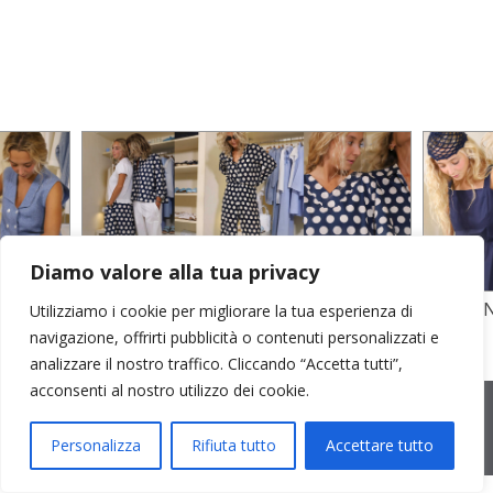
Diamo valore alla tua privacy
TO
STAMPA SU CREPE SETA E POPELINE
POPELI
Utilizziamo i cookie per migliorare la tua esperienza di
COTONE
GARZA D
navigazione, offrirti pubblicità o contenuti personalizzati e
analizzare il nostro traffico. Cliccando “Accetta tutti”,
acconsenti al nostro utilizzo dei cookie.
2026 © Cristina Bonfanti
| sede operativa: Via Emilia 8, 20881
Bernareggio MB | sede legale: via Duca degli Abruzzi 7/A, 20871
Vimercate MB | r.e.a.: MB-2559099 | C.F / P.IVA IT10810090968 |
Personalizza
Rifiuta tutto
Accettare tutto
PEC cristinabonfanti@open.legalmail.it
|
credits