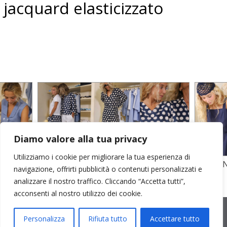
jacquard elasticizzato
Diamo valore alla tua privacy
Utilizziamo i cookie per migliorare la tua esperienza di
TO
STAMPA SU CREPE SETA E POPELINE
POPELI
navigazione, offrirti pubblicità o contenuti personalizzati e
COTONE
GARZA D
analizzare il nostro traffico. Cliccando “Accetta tutti”,
acconsenti al nostro utilizzo dei cookie.
2026 © Cristina Bonfanti
| sede operativa: Via Emilia 8, 20881
Bernareggio MB | sede legale: via Duca degli Abruzzi 7/A, 20871
Personalizza
Rifiuta tutto
Accettare tutto
Vimercate MB | r.e.a.: MB-2559099 | C.F / P.IVA IT10810090968 |