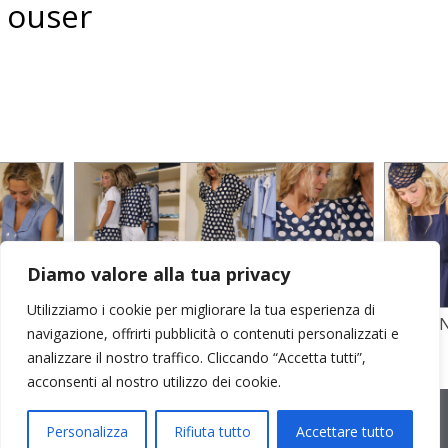
ouser
Diamo valore alla tua privacy
Utilizziamo i cookie per migliorare la tua esperienza di
TO
STAMPA SU CREPE SETA E POPELINE
POPELI
navigazione, offrirti pubblicità o contenuti personalizzati e
COTONE
GARZA D
analizzare il nostro traffico. Cliccando “Accetta tutti”,
acconsenti al nostro utilizzo dei cookie.
2026 © Cristina Bonfanti
| sede operativa: Via Emilia 8, 20881
Bernareggio MB | sede legale: via Duca degli Abruzzi 7/A, 20871
Personalizza
Rifiuta tutto
Accettare tutto
Vimercate MB | r.e.a.: MB-2559099 | C.F / P.IVA IT10810090968 |