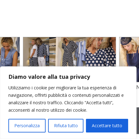
Diamo valore alla tua privacy
TO
STAMPA SU CREPE SETA E POPELINE
POPELI
Utilizziamo i cookie per migliorare la tua esperienza di
COTONE
GARZA D
navigazione, offrirti pubblicità o contenuti personalizzati e
analizzare il nostro traffico. Cliccando “Accetta tutti”,
acconsenti al nostro utilizzo dei cookie.
2026 © Cristina Bonfanti
| sede operativa: Via Emilia 8, 20881
Bernareggio MB | sede legale: via Duca degli Abruzzi 7/A, 20871
Vimercate MB | r.e.a.: MB-2559099 | C.F / P.IVA IT10810090968 |
Personalizza
Rifiuta tutto
Accettare tutto
PEC cristinabonfanti@open.legalmail.it
|
credits