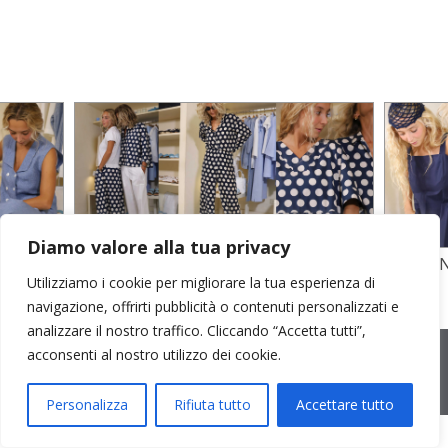
Diamo valore alla tua privacy
TO
STAMPA SU CREPE SETA E POPELINE
POPELI
Utilizziamo i cookie per migliorare la tua esperienza di
COTONE
GARZA D
navigazione, offrirti pubblicità o contenuti personalizzati e
analizzare il nostro traffico. Cliccando “Accetta tutti”,
2026 © Cristina Bonfanti
| sede operativa: Via Emilia 8, 20881
acconsenti al nostro utilizzo dei cookie.
Bernareggio MB | sede legale: via Duca degli Abruzzi 7/A, 20871
Vimercate MB | r.e.a.: MB-2559099 | C.F / P.IVA IT10810090968 |
PEC cristinabonfanti@open.legalmail.it
|
credits
Personalizza
Rifiuta tutto
Accettare tutto