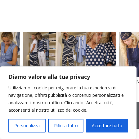
Diamo valore alla tua privacy
TO
STAMPA SU CREPE SETA E POPELINE
POPELI
Utilizziamo i cookie per migliorare la tua esperienza di
COTONE
GARZA D
navigazione, offrirti pubblicità o contenuti personalizzati e
analizzare il nostro traffico. Cliccando “Accetta tutti”,
2026 © Cristina Bonfanti
| sede operativa: Via Emilia 8, 20881
acconsenti al nostro utilizzo dei cookie.
Bernareggio MB | sede legale: via Duca degli Abruzzi 7/A, 20871
Vimercate MB | r.e.a.: MB-2559099 | C.F / P.IVA IT10810090968 |
PEC cristinabonfanti@open.legalmail.it
|
credits
Personalizza
Rifiuta tutto
Accettare tutto