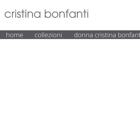
home
collezioni
donna cristina bonfant