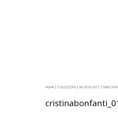
Home
|
COLLEZIONI
|
A/I 2016-2017
|
GIACCA R
cristinabonfanti_0