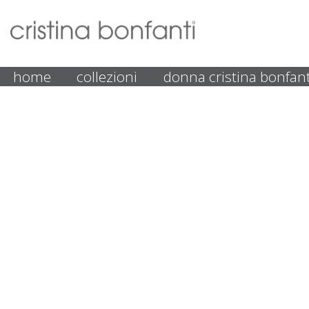
home
collezioni
donna cristina bonfant