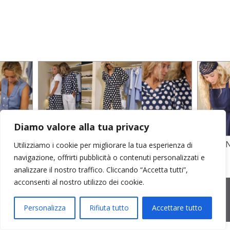
Diamo valore alla tua privacy
TO
STAMPA SU CREPE SETA E POPELINE
POPELI
Utilizziamo i cookie per migliorare la tua esperienza di
COTONE
GARZA D
navigazione, offrirti pubblicità o contenuti personalizzati e
analizzare il nostro traffico. Cliccando “Accetta tutti”,
acconsenti al nostro utilizzo dei cookie.
2026 © Cristina Bonfanti
| sede operativa: Via Emilia 8, 20881
Bernareggio MB | sede legale: via Duca degli Abruzzi 7/A, 20871
Vimercate MB | r.e.a.: MB-2559099 | C.F / P.IVA IT10810090968 |
Personalizza
Rifiuta tutto
Accettare tutto
PEC cristinabonfanti@open.legalmail.it
|
credits