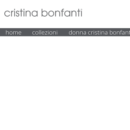
home
collezioni
donna cristina bonfant