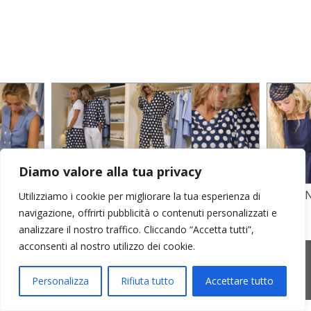
Diamo valore alla tua privacy
TO
STAMPA SU CREPE SETA E POPELINE
POPELI
Utilizziamo i cookie per migliorare la tua esperienza di
COTONE
GARZA D
navigazione, offrirti pubblicità o contenuti personalizzati e
analizzare il nostro traffico. Cliccando “Accetta tutti”,
acconsenti al nostro utilizzo dei cookie.
2026 © Cristina Bonfanti
| sede operativa: Via Emilia 8, 20881
Bernareggio MB | sede legale: via Duca degli Abruzzi 7/A, 20871
Vimercate MB | r.e.a.: MB-2559099 | C.F / P.IVA IT10810090968 |
Personalizza
Rifiuta tutto
Accettare tutto
PEC cristinabonfanti@open.legalmail.it
|
credits