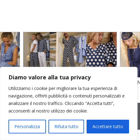
Diamo valore alla tua privacy
TO
STAMPA SU CREPE SETA E POPELINE
POPELI
Utilizziamo i cookie per migliorare la tua esperienza di
COTONE
GARZA D
navigazione, offrirti pubblicità o contenuti personalizzati e
analizzare il nostro traffico. Cliccando “Accetta tutti”,
2026 © Cristina Bonfanti
| sede operativa: Via Emilia 8, 20881
acconsenti al nostro utilizzo dei cookie.
Bernareggio MB | sede legale: via Duca degli Abruzzi 7/A, 20871
Vimercate MB | r.e.a.: MB-2559099 | C.F / P.IVA IT10810090968 |
PEC cristinabonfanti@open.legalmail.it
|
credits
Personalizza
Rifiuta tutto
Accettare tutto