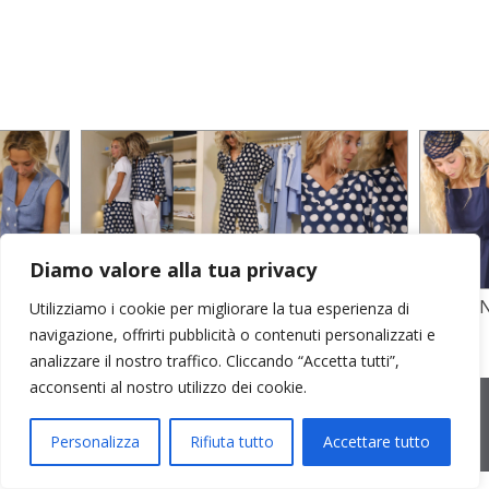
Diamo valore alla tua privacy
TO
STAMPA SU CREPE SETA E POPELINE
POPELI
Utilizziamo i cookie per migliorare la tua esperienza di
COTONE
GARZA D
navigazione, offrirti pubblicità o contenuti personalizzati e
analizzare il nostro traffico. Cliccando “Accetta tutti”,
acconsenti al nostro utilizzo dei cookie.
2026 © Cristina Bonfanti
| sede operativa: Via Emilia 8, 20881
Bernareggio MB | sede legale: via Duca degli Abruzzi 7/A, 20871
Vimercate MB | r.e.a.: MB-2559099 | C.F / P.IVA IT10810090968 |
Personalizza
Rifiuta tutto
Accettare tutto
PEC cristinabonfanti@open.legalmail.it
|
credits