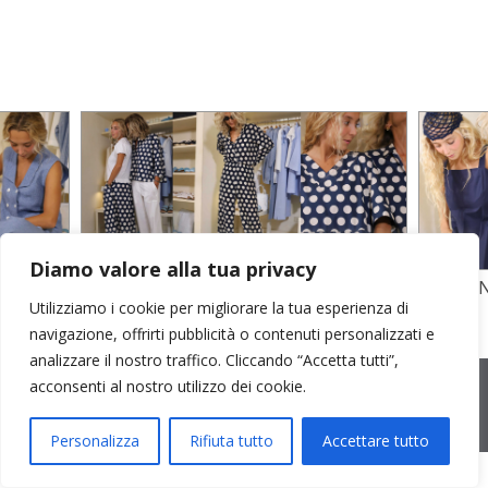
Diamo valore alla tua privacy
TO
STAMPA SU CREPE SETA E POPELINE
POPELI
Utilizziamo i cookie per migliorare la tua esperienza di
COTONE
GARZA D
navigazione, offrirti pubblicità o contenuti personalizzati e
analizzare il nostro traffico. Cliccando “Accetta tutti”,
2026 © Cristina Bonfanti
| sede operativa: Via Emilia 8, 20881
acconsenti al nostro utilizzo dei cookie.
Bernareggio MB | sede legale: via Duca degli Abruzzi 7/A, 20871
Vimercate MB | r.e.a.: MB-2559099 | C.F / P.IVA IT10810090968 |
PEC cristinabonfanti@open.legalmail.it
|
credits
Personalizza
Rifiuta tutto
Accettare tutto