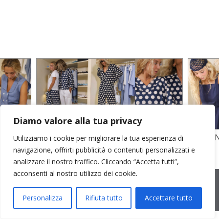
Diamo valore alla tua privacy
TO
STAMPA SU CREPE SETA E POPELINE
POPELI
Utilizziamo i cookie per migliorare la tua esperienza di
COTONE
GARZA D
navigazione, offrirti pubblicità o contenuti personalizzati e
analizzare il nostro traffico. Cliccando “Accetta tutti”,
acconsenti al nostro utilizzo dei cookie.
2026 © Cristina Bonfanti
| sede operativa: Via Emilia 8, 20881
Bernareggio MB | sede legale: via Duca degli Abruzzi 7/A, 20871
Vimercate MB | r.e.a.: MB-2559099 | C.F / P.IVA IT10810090968 |
Personalizza
Rifiuta tutto
Accettare tutto
PEC cristinabonfanti@open.legalmail.it
|
credits