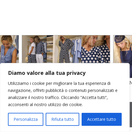
Diamo valore alla tua privacy
TO
STAMPA SU CREPE SETA E POPELINE
POPELI
Utilizziamo i cookie per migliorare la tua esperienza di
COTONE
GARZA D
navigazione, offrirti pubblicità o contenuti personalizzati e
analizzare il nostro traffico. Cliccando “Accetta tutti”,
acconsenti al nostro utilizzo dei cookie.
2026 © Cristina Bonfanti
| sede operativa: Via Emilia 8, 20881
Bernareggio MB | sede legale: via Duca degli Abruzzi 7/A, 20871
Vimercate MB | r.e.a.: MB-2559099 | C.F / P.IVA IT10810090968 |
Personalizza
Rifiuta tutto
Accettare tutto
PEC cristinabonfanti@open.legalmail.it
|
credits