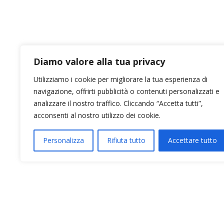
 IN LANA
CAPPOTTO IN LANA
Diamo valore alla tua privacy
Utilizziamo i cookie per migliorare la tua esperienza di
navigazione, offrirti pubblicità o contenuti personalizzati e
analizzare il nostro traffico. Cliccando “Accetta tutti”,
acconsenti al nostro utilizzo dei cookie.
Personalizza
Rifiuta tutto
Accettare tutto
2026 © Cristina Bonfanti
| sede operativa: Via Emilia 8, 20881 B
cristinabonfanti@open.legalmail.it
|
credits