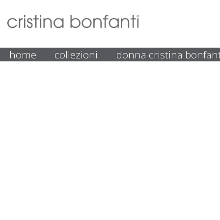
home
collezioni
donna cristina bonfant