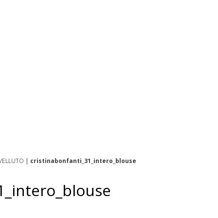
 VELLUTO
|
cristinabonfanti_31_intero_blouse
1_intero_blouse