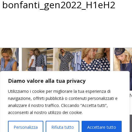
bonfanti_gen2022_H1eH2
Diamo valore alla tua privacy
Utilizziamo i cookie per migliorare la tua esperienza di
TO
STAMPA SU CREPE SETA E POPELINE
POPELI
navigazione, offrirti pubblicità o contenuti personalizzati e
COTONE
GARZA D
analizzare il nostro traffico. Cliccando “Accetta tutti”,
acconsenti al nostro utilizzo dei cookie.
2026 © Cristina Bonfanti
| sede operativa: Via Emilia 8, 20881
Bernareggio MB | sede legale: via Duca degli Abruzzi 7/A, 20871
Personalizza
Rifiuta tutto
Accettare tutto
Vimercate MB | r.e.a.: MB-2559099 | C.F / P.IVA IT10810090968 |