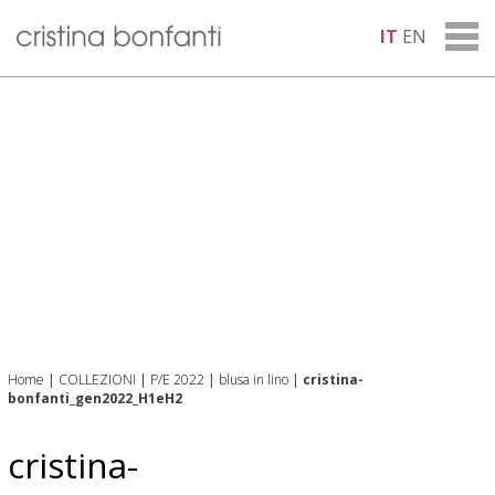
IT
EN
Home
|
COLLEZIONI
|
P/E 2022
|
blusa in lino
|
cristina-
bonfanti_gen2022_H1eH2
cristina-