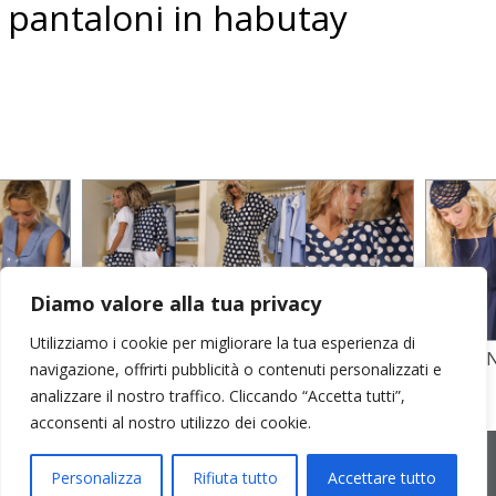
pantaloni in habutay
Diamo valore alla tua privacy
Utilizziamo i cookie per migliorare la tua esperienza di
TO
STAMPA SU CREPE SETA E POPELINE
POPELI
navigazione, offrirti pubblicità o contenuti personalizzati e
COTONE
GARZA D
analizzare il nostro traffico. Cliccando “Accetta tutti”,
acconsenti al nostro utilizzo dei cookie.
2026 © Cristina Bonfanti
| sede operativa: Via Emilia 8, 20881
Bernareggio MB | sede legale: via Duca degli Abruzzi 7/A, 20871
Personalizza
Rifiuta tutto
Accettare tutto
Vimercate MB | r.e.a.: MB-2559099 | C.F / P.IVA IT10810090968 |