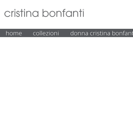
home
collezioni
donna cristina bonfant