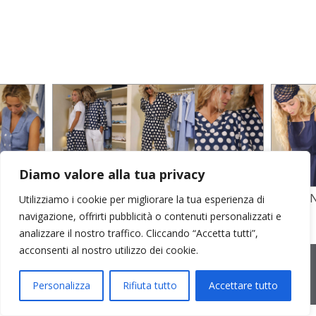
Diamo valore alla tua privacy
TO
STAMPA SU CREPE SETA E POPELINE
POPELI
Utilizziamo i cookie per migliorare la tua esperienza di
COTONE
GARZA D
navigazione, offrirti pubblicità o contenuti personalizzati e
analizzare il nostro traffico. Cliccando “Accetta tutti”,
acconsenti al nostro utilizzo dei cookie.
2026 © Cristina Bonfanti
| sede operativa: Via Emilia 8, 20881
Bernareggio MB | sede legale: via Duca degli Abruzzi 7/A, 20871
Vimercate MB | r.e.a.: MB-2559099 | C.F / P.IVA IT10810090968 |
Personalizza
Rifiuta tutto
Accettare tutto
PEC cristinabonfanti@open.legalmail.it
|
credits