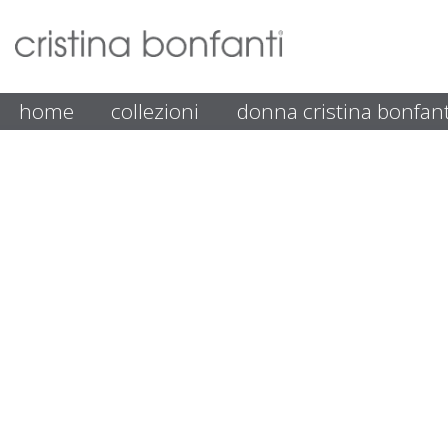
home
collezioni
donna cristina bonfant