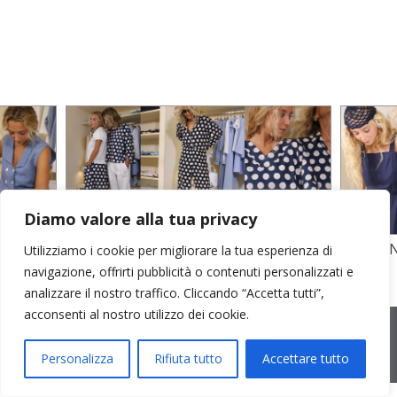
Diamo valore alla tua privacy
TO
STAMPA SU CREPE SETA E POPELINE
POPELI
Utilizziamo i cookie per migliorare la tua esperienza di
COTONE
GARZA D
navigazione, offrirti pubblicità o contenuti personalizzati e
analizzare il nostro traffico. Cliccando “Accetta tutti”,
acconsenti al nostro utilizzo dei cookie.
2026 © Cristina Bonfanti
| sede operativa: Via Emilia 8, 20881
Bernareggio MB | sede legale: via Duca degli Abruzzi 7/A, 20871
Vimercate MB | r.e.a.: MB-2559099 | C.F / P.IVA IT10810090968 |
Personalizza
Rifiuta tutto
Accettare tutto
PEC cristinabonfanti@open.legalmail.it
|
credits