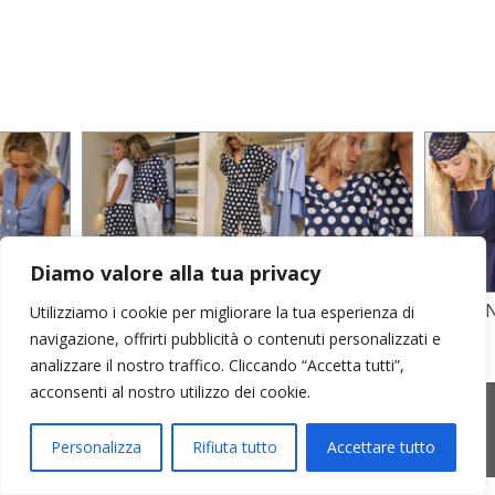
Diamo valore alla tua privacy
TO
STAMPA SU CREPE SETA E POPELINE
POPELI
Utilizziamo i cookie per migliorare la tua esperienza di
COTONE
GARZA D
navigazione, offrirti pubblicità o contenuti personalizzati e
analizzare il nostro traffico. Cliccando “Accetta tutti”,
acconsenti al nostro utilizzo dei cookie.
2026 © Cristina Bonfanti
| sede operativa: Via Emilia 8, 20881
Bernareggio MB | sede legale: via Duca degli Abruzzi 7/A, 20871
Vimercate MB | r.e.a.: MB-2559099 | C.F / P.IVA IT10810090968 |
Personalizza
Rifiuta tutto
Accettare tutto
PEC cristinabonfanti@open.legalmail.it
|
credits