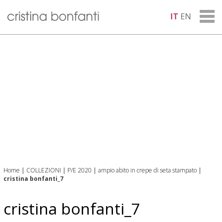
IT
EN
Home
|
COLLEZIONI
|
P/E 2020
|
ampio abito in crepe di seta stampato
|
cristina bonfanti_7
cristina bonfanti_7