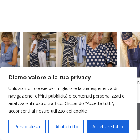
Diamo valore alla tua privacy
TO
STAMPA SU CREPE SETA E POPELINE
POPELI
Utilizziamo i cookie per migliorare la tua esperienza di
COTONE
GARZA D
navigazione, offrirti pubblicità o contenuti personalizzati e
analizzare il nostro traffico. Cliccando “Accetta tutti”,
2026 © Cristina Bonfanti
| sede operativa: Via Emilia 8, 20881
acconsenti al nostro utilizzo dei cookie.
Bernareggio MB | sede legale: via Duca degli Abruzzi 7/A, 20871
Vimercate MB | r.e.a.: MB-2559099 | C.F / P.IVA IT10810090968 |
PEC cristinabonfanti@open.legalmail.it
|
credits
Personalizza
Rifiuta tutto
Accettare tutto