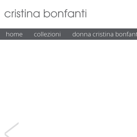
home
collezioni
donna cristina bonfant