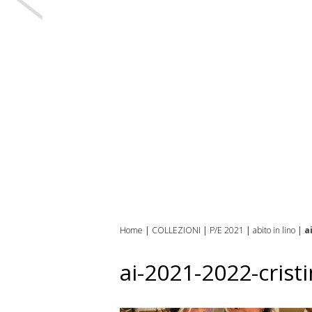
Home
|
COLLEZIONI
|
P/E 2021
|
abito in lino
|
a
ai-2021-2022-crist