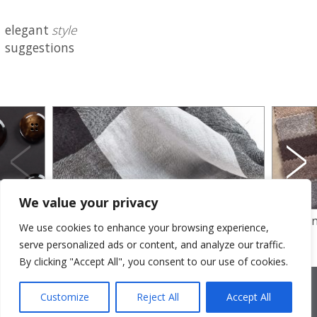
elegant
style
suggestions
We value your privacy
Immagine Slider 01
Immagine
We use cookies to enhance your browsing experience,
serve personalized ads or content, and analyze our traffic.
By clicking "Accept All", you consent to our use of cookies.
2026 © Cristina Bonfanti
| sede operativa: Via Emilia 8, 20881
Bernareggio MB | sede legale: via Duca degli Abruzzi 7/A, 20871
Customize
Reject All
Accept All
Vimercate MB | r.e.a.: MB-2559099 | C.F / P.IVA IT10810090968 |